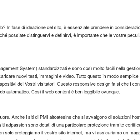
b? In fase di ideazione del sito, è essenziale prendere in considerazi
ché possiate distinguervi e definirvi, è importante che le vostre peculiar
anagement System) standardizzati e sono così molto facili nella gestio
 caricare nuovi testi, immagini e video. Tutto questo in modo semplice
spositivi dei Vostri visitatori. Questo responsive design fa si che i con
odo automatico. Così il web content é ben leggibile ovunque.
uore. Anche i siti di PMI altoatesine che si avvalgono di soluzioni hos
 siti adpassion sono dotati di una particolare protezione tramite certif
 solo proteggiamo il vostro sito internet, ma vi assicuriamo un maggio