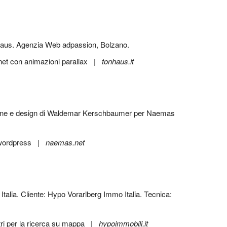
net con animazioni parallax |
tonhaus.it
t wordpress |
naemas.net
ltri per la ricerca su mappa |
hypoimmobili.it