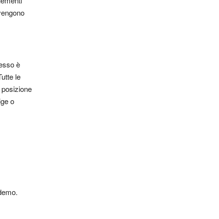
elementi
 vengono
cesso è
utte le
r posizione
ige o
 demo.