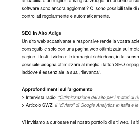
affidabilità e un miglior ranking su Google. Il concetto di s
software sono ancora aggiornati? Ci sono possibili falle di
controllati regolarmente e automaticamente.
SEO in Alto Adige
Un sito web accattivante e responsive rende la vostra azien
conseguibile solo con una pagina web ottimizzata sui motori
pagine, i testi, i video e le immagini richiedono, in tal se
possibile bisogna ottimizzare al meglio i fattori SEO onpage 
laddove é essenziale la sua „rilevanza“.
Approfondimenti sull’argomento
> Intervista radio
“Ottimizzazione del sito per i motori di r
> Articolo SWZ
Il “divieto” di Google Analytics in Italia e le
Vi invitiamo a curiosare nel nostro portfolio di siti web. I