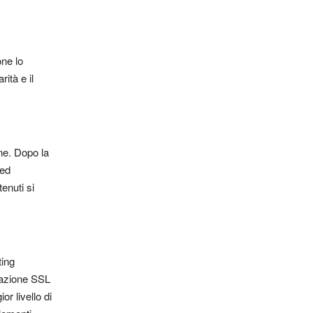
one lo
ità e il
ne. Dopo la
 ed
tenuti si
ting
icazione SSL
r livello di