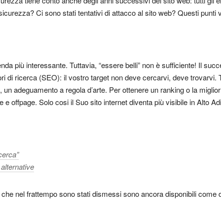
icurezza tiene conto anche degli anni successivi del sito web: tutti gli 
 sicurezza? Ci sono stati tentativi di attacco al sito web? Questi punti
da più interessante. Tuttavia, “essere belli” non è sufficiente! Il suc
 di ricerca (SEO): il vostro target non deve cercarvi, deve trovarvi. T
nso, un adeguamento a regola d’arte. Per ottenere un ranking o la miglio
e offpage. Solo cosi il Suo sito internet diventa più visibile in Alto Ad
icerca”
 alternative
 siti che nel frattempo sono stati dismessi sono ancora disponibili come