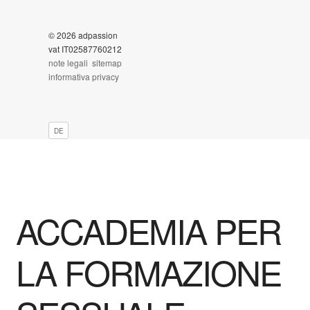
© 2026 adpassion
vat IT02587760212
note legali
sitemap
informativa privacy
DE
ACCADEMIA PER
LA FORMAZIONE