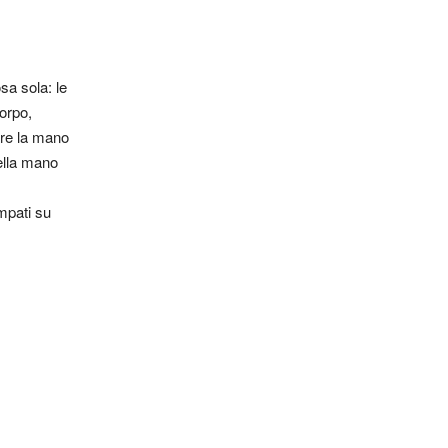
sa sola: le
corpo,
zare la mano
della mano
mpati su